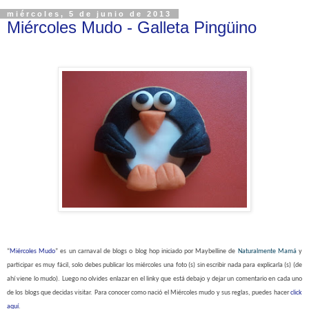
miércoles, 5 de junio de 2013
Miércoles Mudo - Galleta Pingüino
“
Miércoles Mudo
” es un carnaval de blogs o blog hop iniciado por Maybelline de
Naturalmente Mamá
y
participar es muy fácil, solo debes publicar los miércoles una foto (s) sin escribir nada para explicarla (s) (de
ahí viene lo mudo). Luego no olvides enlazar en el linky que está debajo y dejar un comentario en cada uno
de los blogs que decidas visitar. Para conocer como nació el Miércoles mudo y sus reglas, puedes hacer
click
aquí
.