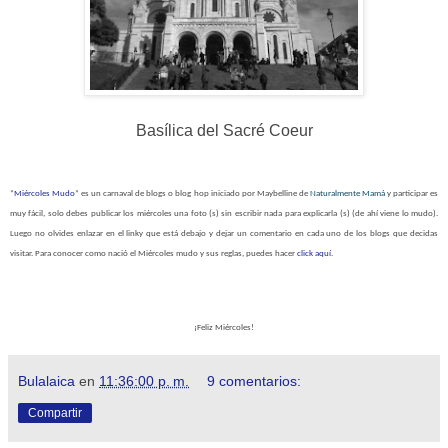
Basílica del Sacré Coeur
“
Miércoles Mudo
” es un carnaval de blogs o blog hop iniciado por Maybelline de
Naturalmente Mamá
y participar es
muy fácil, solo debes publicar los miércoles una foto (s) sin escribir nada para explicarla (s) (de ahí viene lo mudo).
Luego no olvides enlazar en el linky que está debajo y dejar un comentario en cada uno de los blogs que decidas
visitar. Para conocer como nació el Miércoles mudo y sus reglas, puedes hacer
click aquí
.
¡Feliz Miércoles!
Bulalaica
en
11:36:00 p. m.
9 comentarios:
Compartir