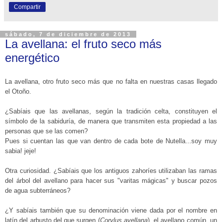
Compartir
sábado, 7 de diciembre de 2013
La avellana: el fruto seco más
energético
La avellana, otro fruto seco más que no falta en nuestras casas llegado
el Otoño.
¿Sabíais que las avellanas, según la tradición celta, constituyen el
símbolo de la sabiduría, de manera que transmiten esta propiedad a las
personas que se las comen?
Pues si cuentan las que van dentro de cada bote de Nutella...soy muy
sabia! jeje!
Otra curiosidad. ¿Sabíais que los antiguos
zahoríes utilizaban las ramas
del árbol del avellano para hacer sus "varitas mágicas" y buscar pozos
de agua subterráneos?
¿Y sabíais también que su denominación viene dada por el nombre en
latín del arbusto del que surgen (
Corylus avellana
), el avellano común, un