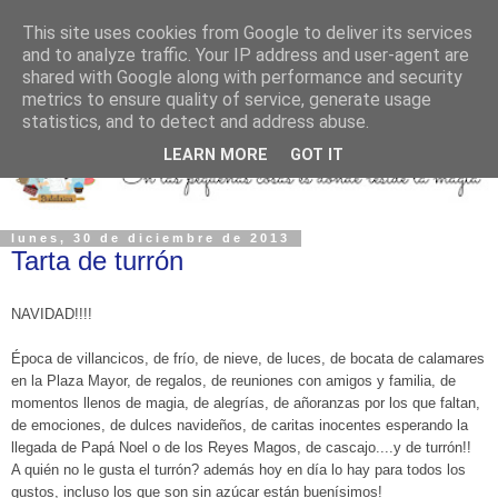
This site uses cookies from Google to deliver its services
and to analyze traffic. Your IP address and user-agent are
shared with Google along with performance and security
metrics to ensure quality of service, generate usage
statistics, and to detect and address abuse.
LEARN MORE
GOT IT
lunes, 30 de diciembre de 2013
Tarta de turrón
NAVIDAD!!!!
Época de villancicos, de frío, de nieve, de luces, de bocata de calamares
en la Plaza Mayor, de regalos, de reuniones con amigos y familia, de
momentos llenos de magia, de alegrías, de añoranzas por los que faltan,
de emociones, de dulces navideños, de caritas inocentes esperando la
llegada de Papá Noel o de los Reyes Magos, de cascajo....y de turrón!!
A quién no le gusta el turrón? además hoy en día lo hay para todos los
gustos, incluso los que son sin azúcar están buenísimos!