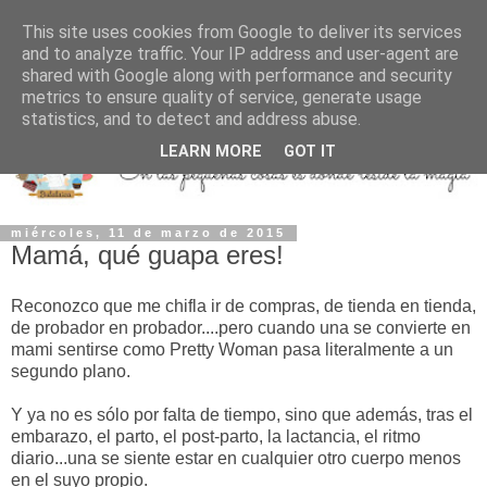
This site uses cookies from Google to deliver its services
and to analyze traffic. Your IP address and user-agent are
shared with Google along with performance and security
metrics to ensure quality of service, generate usage
statistics, and to detect and address abuse.
LEARN MORE
GOT IT
miércoles, 11 de marzo de 2015
Mamá, qué guapa eres!
Reconozco que me chifla ir de compras, de tienda en tienda,
de probador en probador....pero cuando una se convierte en
mami sentirse como Pretty Woman pasa literalmente a un
segundo plano.
Y ya no es sólo por falta de tiempo, sino que además, tras
el
embarazo, el parto, el post-parto, la lactancia, el ritmo
diario...una se siente estar en cualquier otro cuerpo menos
en el suyo propio.