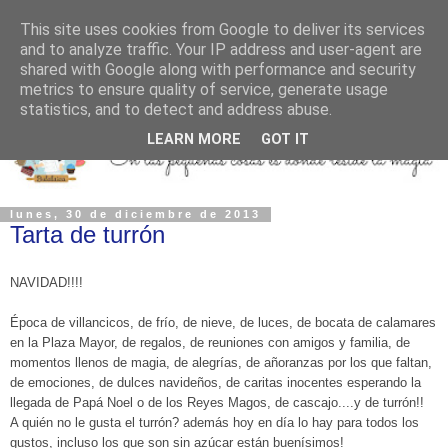
This site uses cookies from Google to deliver its services
and to analyze traffic. Your IP address and user-agent are
shared with Google along with performance and security
metrics to ensure quality of service, generate usage
statistics, and to detect and address abuse.
LEARN MORE
GOT IT
lunes, 30 de diciembre de 2013
Tarta de turrón
NAVIDAD!!!!
Época de villancicos, de frío, de nieve, de luces, de bocata de calamares
en la Plaza Mayor, de regalos, de reuniones con amigos y familia, de
momentos llenos de magia, de alegrías, de añoranzas por los que faltan,
de emociones, de dulces navideños, de caritas inocentes esperando la
llegada de Papá Noel o de los Reyes Magos, de cascajo....y de turrón!!
A quién no le gusta el turrón? además hoy en día lo hay para todos los
gustos, incluso los que son sin azúcar están buenísimos!