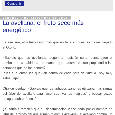
Compartir
sábado, 7 de diciembre de 2013
La avellana: el fruto seco más
energético
La avellana, otro fruto seco más que no falta en nuestras casas llegado
el Otoño.
¿Sabíais que las avellanas, según la tradición celta, constituyen el
símbolo de la sabiduría, de manera que transmiten esta propiedad a las
personas que se las comen?
Pues si cuentan las que van dentro de cada bote de Nutella...soy muy
sabia! jeje!
Otra curiosidad. ¿Sabíais que los antiguos
zahoríes utilizaban las ramas
del árbol del avellano para hacer sus "varitas mágicas" y buscar pozos
de agua subterráneos?
¿Y sabíais también que su denominación viene dada por el nombre en
latín del arbusto del que surgen (
Corylus avellana
), el avellano común, un