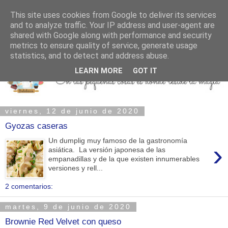
This site uses cookies from Google to deliver its services
and to analyze traffic. Your IP address and user-agent are
shared with Google along with performance and security
metrics to ensure quality of service, generate usage
statistics, and to detect and address abuse.
LEARN MORE
GOT IT
viernes, 12 de junio de 2020
Gyozas caseras
Un dumplig muy famoso de la gastronomía
›
asiática. La versión japonesa de las
empanadillas y de la que existen innumerables
versiones y rell...
2 comentarios:
martes, 9 de junio de 2020
Brownie Red Velvet con queso