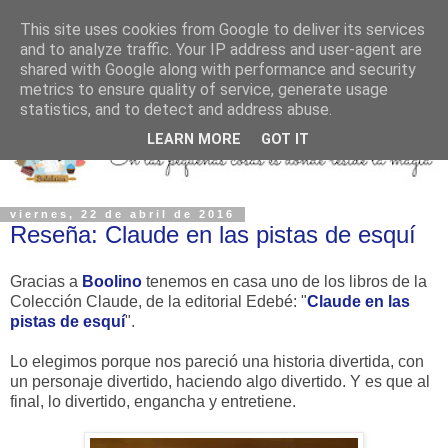
This site uses cookies from Google to deliver its services
and to analyze traffic. Your IP address and user-agent are
shared with Google along with performance and security
metrics to ensure quality of service, generate usage
statistics, and to detect and address abuse.
LEARN MORE
GOT IT
viernes, 22 de abril de 2016
Reseña: Claude en las pistas de esquí
Gracias a
Boolino
tenemos en casa uno de los libros de la
Colección Claude, de la editorial Edebé: "
Claude en las
pistas de esquí
".
Lo elegimos porque nos pareció una historia divertida, con
un personaje divertido, haciendo algo divertido. Y es que al
final, lo divertido, engancha y entretiene.