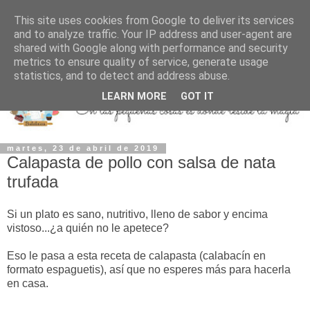
This site uses cookies from Google to deliver its services
and to analyze traffic. Your IP address and user-agent are
shared with Google along with performance and security
metrics to ensure quality of service, generate usage
statistics, and to detect and address abuse.
LEARN MORE
GOT IT
martes, 23 de abril de 2019
Calapasta de pollo con salsa de nata
trufada
Si un plato es sano, nutritivo, lleno de sabor y encima
vistoso...¿a quién no le apetece?
Eso le pasa a esta receta de calapasta (calabacín en
formato espaguetis), así que no esperes más para hacerla
en casa.