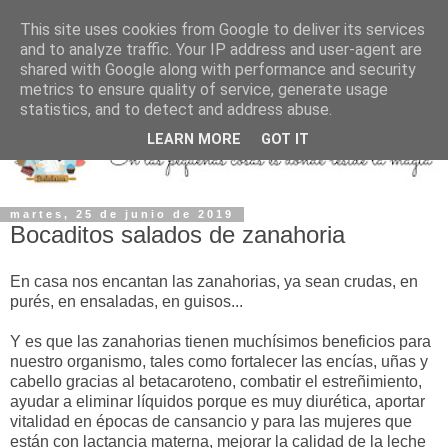
This site uses cookies from Google to deliver its services
and to analyze traffic. Your IP address and user-agent are
shared with Google along with performance and security
metrics to ensure quality of service, generate usage
statistics, and to detect and address abuse.
LEARN MORE
GOT IT
martes, 25 de junio de 2019
Bocaditos salados de zanahoria
En casa nos encantan las zanahorias, ya sean crudas, en
purés, en ensaladas, en guisos...
Y es que las zanahorias tienen muchísimos beneficios para
nuestro organismo, tales como fortalecer las encías,
uñas y
cabello gracias al betacaroteno,
combatir el estreñimiento,
ayudar a eliminar líquidos porque es muy diurética, aportar
vitalidad en épocas de cansancio y para las mujeres que
están con lactancia materna, mejorar la calidad de la leche