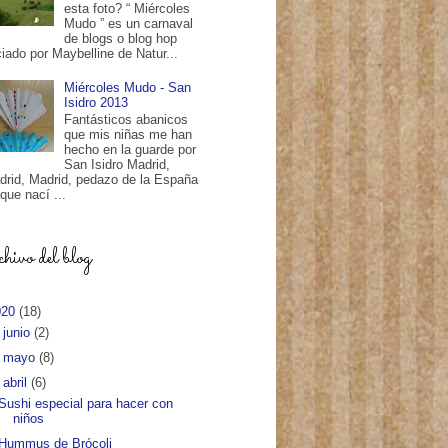
esta foto? “ Miércoles
Mudo ” es un carnaval
de blogs o blog hop
ciado por Maybelline de Natur...
Miércoles Mudo - San
Isidro 2013
Fantásticos abanicos
que mis niñas me han
hecho en la guarde por
San Isidro Madrid,
drid, Madrid, pedazo de la España
que nací ...
ivo del blog
020
(18)
►
junio
(2)
►
mayo
(8)
▼
abril
(6)
Sushi especial para hacer con
niños
Hummus de Brócoli