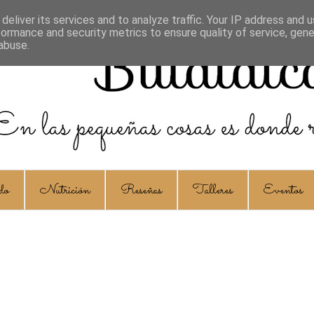
deliver its services and to analyze traffic. Your IP address and 
formance and security metrics to ensure quality of service, gen
abuse.
do
Nutrición
Reseñas
Talleres
Eventos