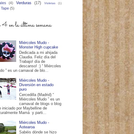
Verduras
(17)
ales
(4)
Violetas
(1)
 Tape
(5)
4 en la última semana
Miércoles Mudo -
Monster High cupcake
Dedicada a mi ahijada
Claudia. Feliz día del
Trabajo! día de
descanso! :) “ Miércoles
o ” es un carnaval de blo...
Miércoles Mudo -
Diversión en estado
puro
Cercedilla (Madrid) “
Miércoles Mudo ” es un
carnaval de blogs o blog
p iniciado por Maybelline de
turalmente Mamá y parti...
Miércoles Mudo -
Aotearoa
Sabéis dónde se hizo