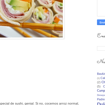
Encu
Nube
Bauti
Ca
(1)
Ch
(2)
(5)
C
Cump
Desay
Padre
pecial de sushi, genial. Si no, cocemos arroz normal,
Dul