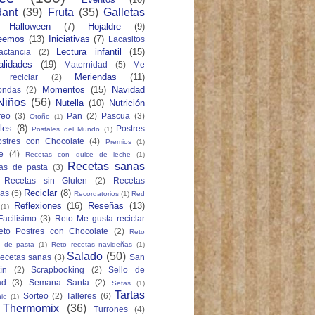
ant
(39)
Fruta
(35)
Galletas
Halloween
(7)
Hojaldre
(9)
eemos
(13)
Iniciativas
(7)
Lacasitos
Lectura infantil
(15)
actancia
(2)
lidades
(19)
Maternidad
(5)
Me
Meriendas
(11)
 reciclar
(2)
Momentos
(15)
Navidad
ondas
(2)
Niños
(56)
Nutella
(10)
Nutrición
reo
(3)
Pan
(2)
Pascua
(3)
Otoño
(1)
les
(8)
Postres
Postales del Mundo
(1)
ostres con Chocolate
(4)
Premios
(1)
e
(4)
Recetas con dulce de leche
(1)
Recetas sanas
as de pasta
(3)
Recetas sin Gluten
(2)
Recetas
Reciclar
(8)
as
(5)
Recordatorios
(1)
Red
Reflexiones
(16)
Reseñas
(13)
(1)
Facilisimo
(3)
Reto Me gusta reciclar
eto Postres con Chocolate
(2)
Reto
s de pasta
(1)
Reto recetas navideñas
(1)
Salado
(50)
recetas sanas
(3)
San
ín
(2)
Scrapbooking
(2)
Sello de
ad
(3)
Semana Santa
(2)
Setas
(1)
Tartas
Sorteo
(2)
Talleres
(6)
ie
(1)
Thermomix
(36)
Turrones
(4)