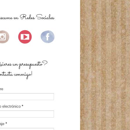
came en Redes Sociales
eres un presupuesto?
tacta conmigo!
re
o electrónico
*
aje
*