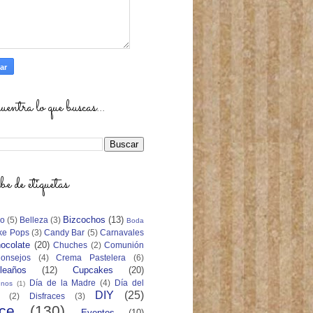
entra lo que buscas...
 de etiquetas
Bizcochos
(13)
zo
(5)
Belleza
(3)
Boda
ke Pops
(3)
Candy Bar
(5)
Carnavales
ocolate
(20)
Chuches
(2)
Comunión
onsejos
(4)
Crema Pastelera
(6)
leaños
(12)
Cupcakes
(20)
Día de la Madre
(4)
Día del
unos
(1)
DIY
(25)
(2)
Disfraces
(3)
ce
(130)
Eventos
(10)