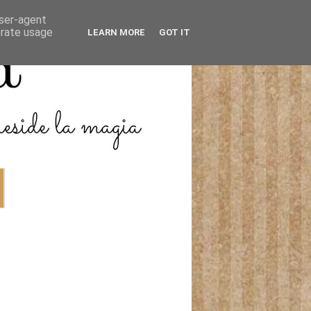
user-agent
erate usage
LEARN MORE
GOT IT