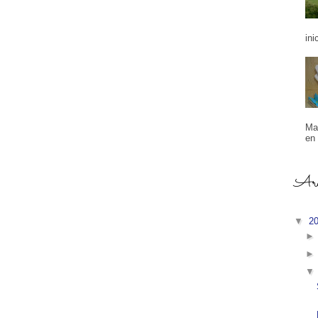
ini
Ma
en 
Arch
▼
2