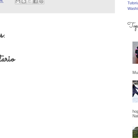
 m.
Tutori
Washi
Top 
s:
ario
Mud
ho
Na