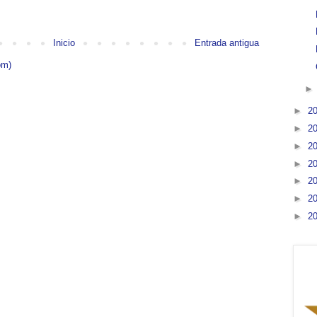
Inicio
Entrada antigua
om)
►
2
►
2
►
2
►
2
►
2
►
2
►
2