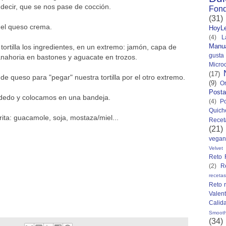
decir, que se nos pase de cocción.
Fond
(31)
 el queso crema.
HoyL
(4)
L
Manua
ortilla los ingredientes, en un extremo: jamón, capa de
gusta
anahoria en bastones y aguacate en trozos.
Micro
(17)
de queso para "pegar" nuestra tortilla por el otro extremo.
(9)
O
Posta
n dedo y colocamos en una bandeja.
(4)
P
Quich
ita: guacamole, soja, mostaza/miel...
Recet
(21)
vegan
Velvet
Reto 
(2)
R
receta
Reto 
Valent
Calid
Smooth
(34)