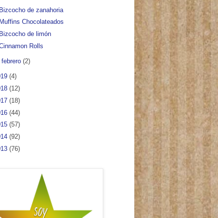
Bizcocho de zanahoria
Muffins Chocolateados
Bizcocho de limón
Cinnamon Rolls
►
febrero
(2)
019
(4)
018
(12)
017
(18)
016
(44)
015
(57)
014
(92)
013
(76)