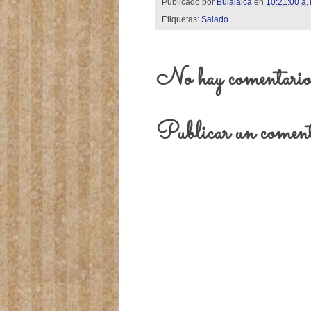
Publicado por
Bulalaica
en
10:21:00 a.
Etiquetas:
Salado
No hay comentario
Publicar un coment