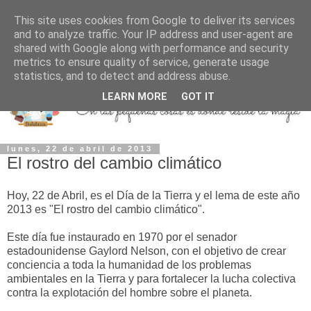
This site uses cookies from Google to deliver its services
and to analyze traffic. Your IP address and user-agent are
shared with Google along with performance and security
metrics to ensure quality of service, generate usage
statistics, and to detect and address abuse.
LEARN MORE
GOT IT
lunes, 22 de abril de 2013
El rostro del cambio climático
Hoy, 22 de Abril, es el Día de la Tierra y el lema de este año
2013 es "El rostro del cambio climático".
Este día fue instaurado en 1970 por el senador
estadounidense Gaylord Nelson
, con el objetivo de crear
conciencia a toda la humanidad de los problemas
ambientales en la Tierra y para fortalecer la lucha colectiva
contra la explotación del hombre sobre el planeta.