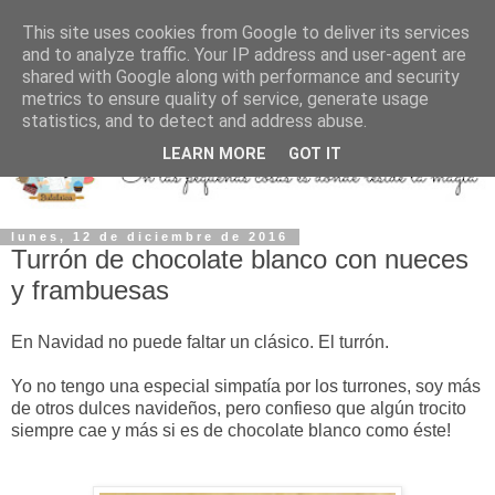
This site uses cookies from Google to deliver its services
and to analyze traffic. Your IP address and user-agent are
shared with Google along with performance and security
metrics to ensure quality of service, generate usage
statistics, and to detect and address abuse.
LEARN MORE
GOT IT
lunes, 12 de diciembre de 2016
Turrón de chocolate blanco con nueces
y frambuesas
En Navidad no puede faltar un clásico. El turrón.
Yo no tengo una especial simpatía por los turrones, soy más
de otros dulces navideños, pero confieso que algún trocito
siempre cae y más si es de chocolate blanco como éste!