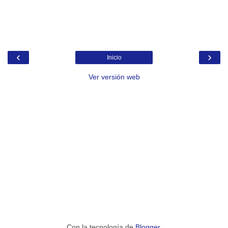
‹
›
Inicio
Ver versión web
Con la tecnología de
Blogger
.