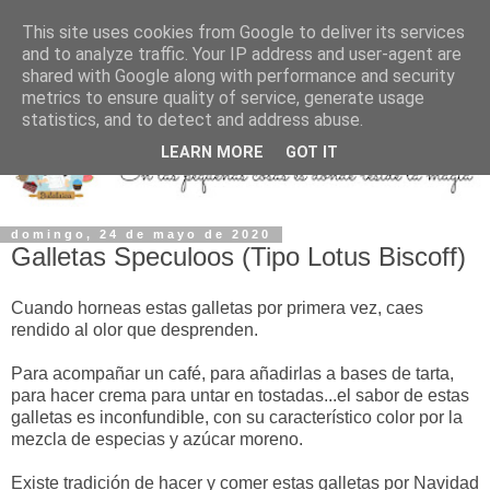
This site uses cookies from Google to deliver its services
and to analyze traffic. Your IP address and user-agent are
shared with Google along with performance and security
metrics to ensure quality of service, generate usage
statistics, and to detect and address abuse.
LEARN MORE
GOT IT
domingo, 24 de mayo de 2020
Galletas Speculoos (Tipo Lotus Biscoff)
Cuando horneas estas galletas por primera vez, caes
rendido al olor que desprenden.
Para acompañar un café, para añadirlas a bases de tarta,
para hacer crema para untar en tostadas...el sabor de estas
galletas es inconfundible, con su característico color por la
mezcla de especias y azúcar moreno.
Existe tradición de hacer y comer estas galletas por Navidad